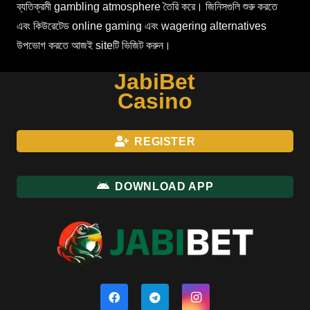
ব্যতিক্রমী gambling atmosphere তৈরি করে। জিনিসগুলি শুরু করতে
এবং কিউরেটেড online gaming এবং wagering alternatives
উপভোগ করতে আজই siteটি ভিজিট করুন।
JabiBet
Casino
REGISTER
DOWNLOAD APP