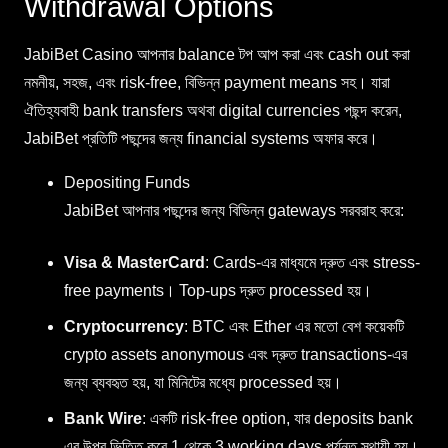
Withdrawal Options
JabiBet Casino আপনার balance টপ আপ করা এবং cash out করা
নমনীয়, সহজ, এবং risk-free, বিভিন্ন payment means সহ। যারা
ঐতিহ্যবাহী bank transfers অথবা digital currencies পছন্দ করেন,
JabiBet প্রতিটি পছন্দের জন্য financial systems অফার করে।
Depositing Funds
JabiBet আপনার পছন্দের জন্য বিভিন্ন gateways সরবরাহ করে:
Visa & MasterCard
: Cards-এর মাধ্যমে দ্রুত এবং stress-
free payments। Top-ups দ্রুত processed হয়।
Cryptocurrency
: BTC এবং Ether এর মতো বেশ কয়েকটি
crypto assets anonymous এবং দ্রুত transactions-এর
জন্য ব্যবহৃত হয়, যা মিনিটের মধ্যে processed হয়।
Bank Wire
: একটি risk-free option, যার deposits bank
এর উপর ভিত্তি করে 1 থেকে 3 working days পর্যন্ত স্থায়ী হয়।