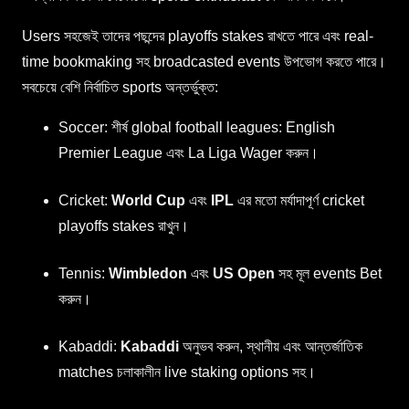
Users সহজেই তাদের পছন্দের playoffs stakes রাখতে পারে এবং real-
time bookmaking সহ broadcasted events উপভোগ করতে পারে।
সবচেয়ে বেশি নির্বাচিত sports অন্তর্ভুক্ত:
Soccer: শীর্ষ global football leagues: English
Premier League এবং La Liga Wager করুন।
Cricket:
World Cup
এবং
IPL
এর মতো মর্যাদাপূর্ণ cricket
playoffs stakes রাখুন।
Tennis:
Wimbledon
এবং
US Open
সহ মূল events Bet
করুন।
Kabaddi:
Kabaddi
অনুভব করুন, স্থানীয় এবং আন্তর্জাতিক
matches চলাকালীন live staking options সহ।