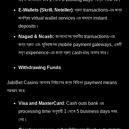
E-Wallets (Skrill, Neteller)
: দ্রুত transactions-এর জন্য
জনপ্রিয় virtual wallet services এর মাধ্যমে instant
deposits।
Nagad & Ncash:
বাংলাদেশের স্থানীয় transactions-এর
জন্য দ্রুত এবং সুবিধাজনক mobile payment gateways, একটি
মসৃণ experience-এর জন্য দ্রুত cash-ins অফার করে।
Withdrawing Funds
JabiBet Casino আপনার নির্বাচনের জন্য বিভিন্ন payment means
সরবরাহ করে:
Visa and MasterCard
: Cash outs bank এর
processing time অনুযায়ী 1 থেকে 5 business days সময়
নেয়।