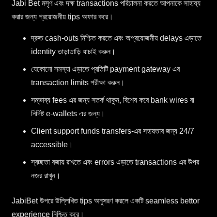
Jabi Bet মসৃণ এবং দক্ষ transactions পরিচালনা করতে আপনাকে সাহায্য
করার জন্য প্রয়োজনীয় tips অফার করে।
দ্রুত cash-outs নিশ্চিত করতে এবং অপ্রয়োজনীয় delays এড়াতে
identity তাড়াতাড়ি যাচাই করুন।
যেকোনো সমস্যা এড়াতে প্রতিটি payment gateway এর
transaction limits পরীক্ষা করুন।
সম্ভাব্য fees এর জন্য সতর্ক থাকুন, বিশেষ করে bank wires বা
নির্দিষ্ট e-wallets এর জন্য।
Client support funds transfers-এর সহায়তার জন্য 24/7
accessible।
স্বচ্ছতা বজায় রাখতে এবং errors এড়াতে transactions এর উপর
নজর রাখুন।
JabiBet উপরে উল্লিখিত tips অনুসরণ করলে একটি seamless bettor
experience নিশ্চিত করে।