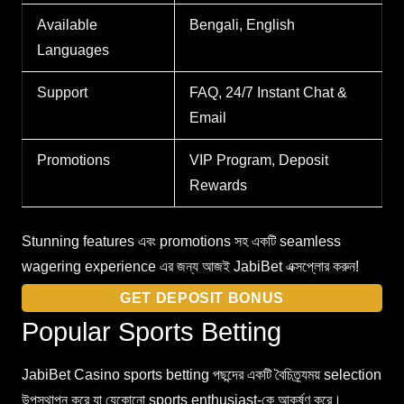
Available
Bengali, English
Languages
Support
FAQ, 24/7 Instant Chat &
Email
Promotions
VIP Program, Deposit
Rewards
Stunning features এবং promotions সহ একটি seamless
wagering experience এর জন্য আজই JabiBet এক্সপ্লোর করুন!
GET DEPOSIT BONUS
Popular Sports Betting
JabiBet Casino sports betting পছন্দের একটি বৈচিত্র্যময় selection
উপস্থাপন করে যা যেকোনো sports enthusiast-কে আকর্ষণ করে।