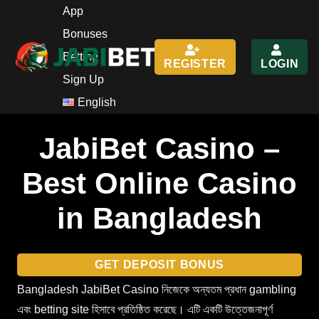
App
Bonuses
Betting
REGISTER
LOGIN
Sign Up
English
JabiBet Casino –
Best Online Casino
in Bangladesh
GET DEPOSIT BONUS
Bangladesh JabiBet Casino নিজেকে অন্যতম প্রধান gambling
এবং betting site হিসাবে প্রতিষ্ঠিত করেছে। এটি একটি উত্তেজনাপূর্ণ