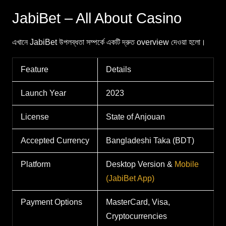
JabiBet – All About Casino
এখানে JabiBet উপলব্ধতা সম্পর্কে একটি দ্রুত overview দেওয়া হলো।
Feature
Details
Launch Year
2023
License
State of Anjouan
Accepted Currency
Bangladeshi Taka (BDT)
Platform
Desktop Version &
Mobile
(JabiBet App)
Payment Options
MasterCard, Visa,
Cryptocurrencies