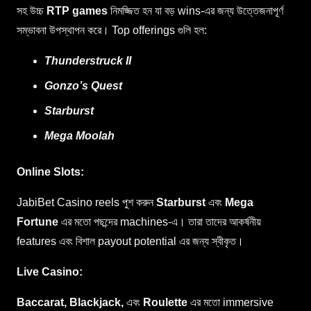
সহ উচ্চ
RTP games
নিমজ্জিত হন যা বড় wins-এর জন্য উত্তেজনাপূর্ণ
সম্ভাবনা উপস্থাপন করে। Top offerings গুলি হল:
Thunderstruck II
Gonzo’s Quest
Starburst
Mega Moolah
Online Slots:
JabiBet Casino reels পুশ করুন
Starburst
এবং
Mega
Fortune
এর মতো পছন্দের machines-এ। তারা তাদের আকর্ষনীয়
features এবং বিশাল payout potential এর জন্য স্বীকৃত।
Live Casino:
Baccarat, Blackjack,
এবং
Roulette
এর মতো immersive