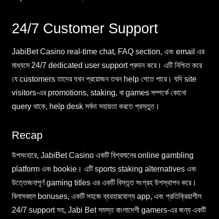
24/7 Customer Support
JabiBet Casino real-time chat, FAQ section, এবং email এর
মাধ্যমে 24/7 dedicated user support প্রদান করে। এটি নিশ্চিত করে
যে customers তাদের যখন প্রয়োজন তখন help পেতে পারে। যদি site
visitors-এর promotions, staking, বা games সম্পর্কে কোনো
query থাকে, help desk সর্বদা সহায়তা করতে প্রস্তুত।
Recap
উপসংহারে, JabiBet Casino একটি বিশ্বমানের online gambling
platform এবং bookie। এটি sports staking alternatives এবং
উত্তেজনাপূর্ণ gaming titles এর একটি বিস্তৃত সংগ্রহ উপস্থাপন করে।
বিলাসবহুল bonuses, একটি সহজে ব্যবহারযোগ্য app, এবং প্রতিক্রিয়াশীল
24/7 support সহ, Jabi Bet সমস্ত বাংলাদেশী gamers-এর জন্য একটি