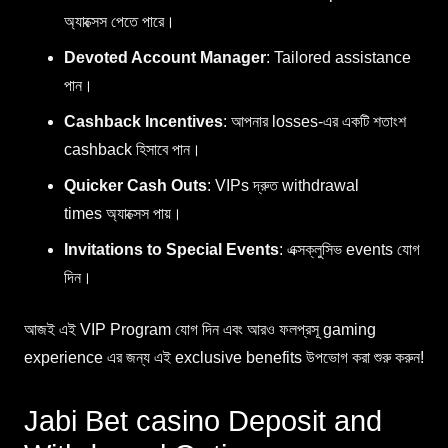
অ্যাক্সেস পেতে পারে।
Devoted Account Manager
: Tailored assistance
পান।
Cashback Incentives
: আপনার losses-এর একটি শতাংশ
cashback হিসাবে পান।
Quicker Cash Outs
: VIPs দ্রুত withdrawal
times অ্যাক্সেস পায়।
Invitations to Special Events
: এক্সক্লুসিভ events যোগ
দিন।
আজই এই VIP Program যোগ দিন এবং আরও ফলপ্রসূ gaming
experience এর জন্য এই exclusive benefits উপভোগ করা শুরু করুন!
Jabi Bet casino Deposit and